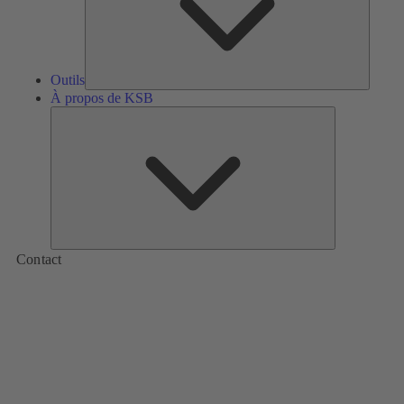
Outils
À propos de KSB
À
propos
de
KSB
Contact