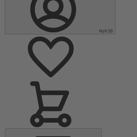
MyKSB
Menu
principal