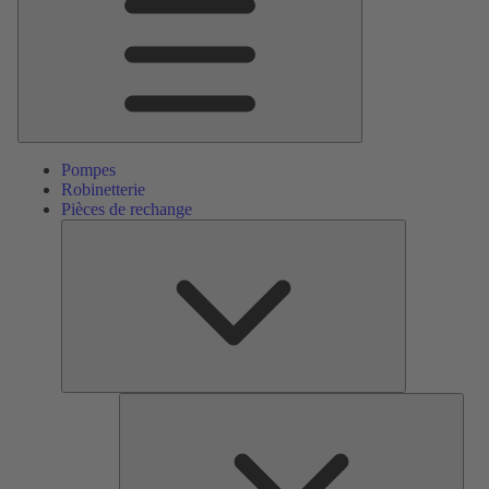
Pompes
Robinetterie
Pièces de rechange
Pièces
de
rechange
Serv