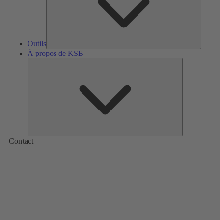
Outils
À propos de KSB
À
propos
de
KSB
Contact