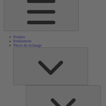
Pompes
Robinetterie
Pièces de rechange
Pièces
de
rechange
Serv