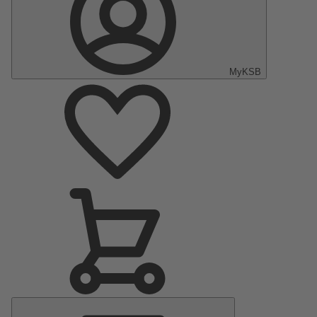
MyKSB
Menu
principal