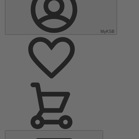
MyKSB
Menu
principal