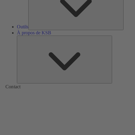
Outils
À propos de KSB
À
propos
de
KSB
Contact