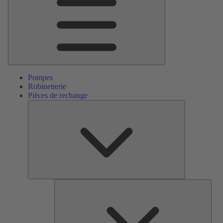
Pompes
Robinetterie
Pièces de rechange
Pièces
de
rechange
Serv