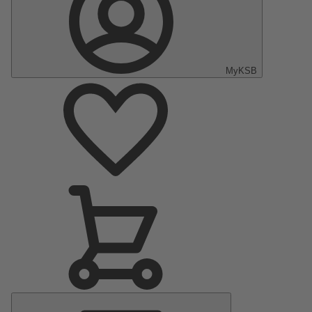
MyKSB
Menu
principal