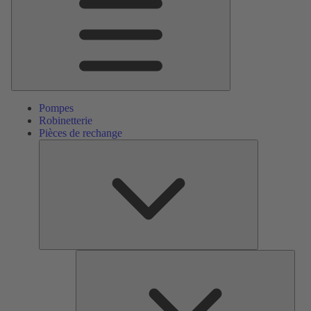
Pompes
Robinetterie
Pièces de rechange
Pièces
de
rechange
Serv