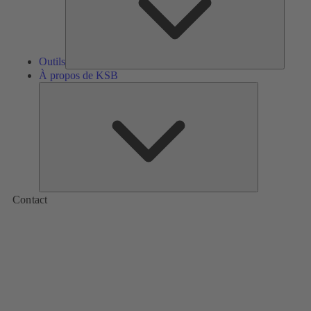
Outils
À propos de KSB
À
propos
de
KSB
Contact