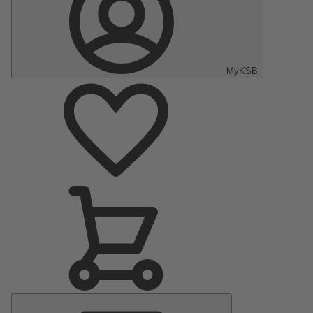
MyKSB
Menu
principal