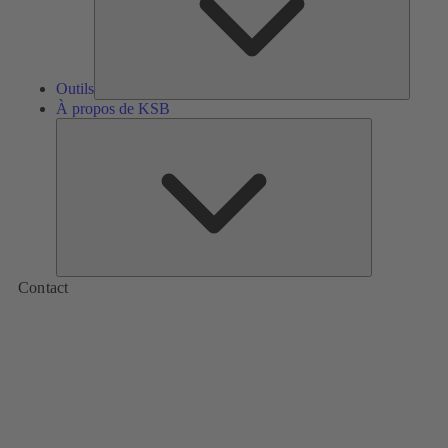
Outils
À propos de KSB
À
propos
de
KSB
Contact