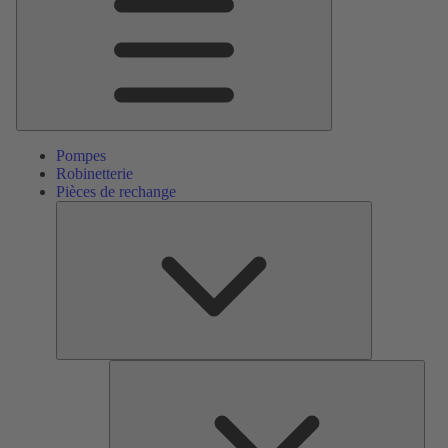
Pompes
Robinetterie
Pièces de rechange
Pièces
de
rechange
Serv