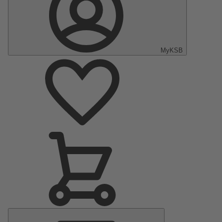
MyKSB
Menu
principal