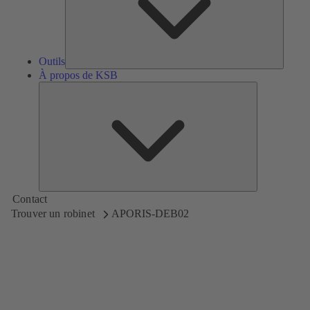
Outils
À propos de KSB
À
propos
de
KSB
Contact
Trouver un robinet
APORIS-DEB02