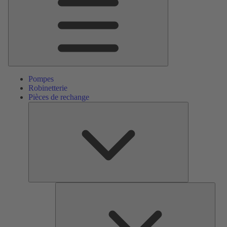
Pompes
Robinetterie
Pièces de rechange
Pièces
de
rechange
Serv