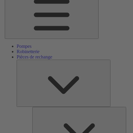
Pompes
Robinetterie
Pièces de rechange
Pièces
de
rechange
Serv