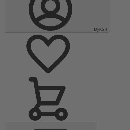
MyKSB
Menu
principal