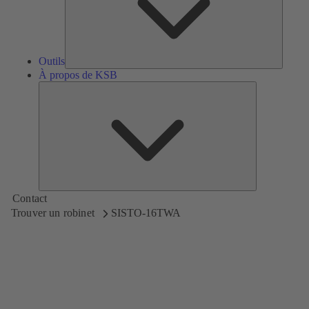
Outils
À propos de KSB
À
propos
de
KSB
Contact
Trouver un robinet
SISTO-16TWA