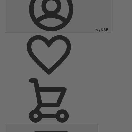
MyKSB
Menu
principal