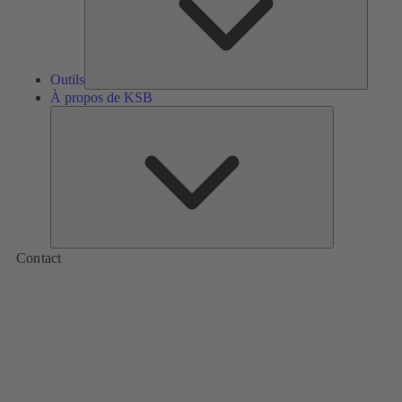
Outils
À propos de KSB
À
propos
de
KSB
Contact