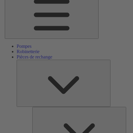
Pompes
Robinetterie
Pièces de rechange
Pièces
de
rechange
Serv