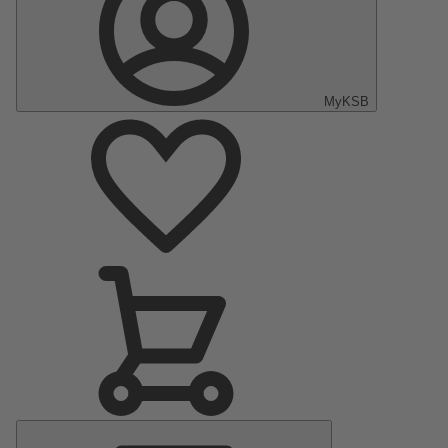
MyKSB
Menu
principal