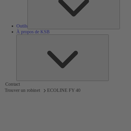
Outils
À propos de KSB
À
propos
de
KSB
Contact
Trouver un robinet
ECOLINE FY 40