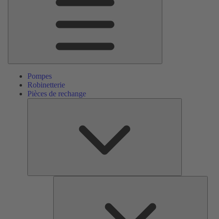
Pompes
Robinetterie
Pièces de rechange
Pièces
de
rechange
Serv