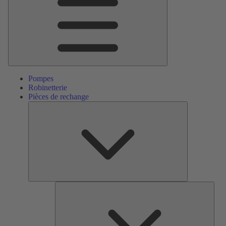
Pompes
Robinetterie
Pièces de rechange
Pièces
de
rechange
Serv