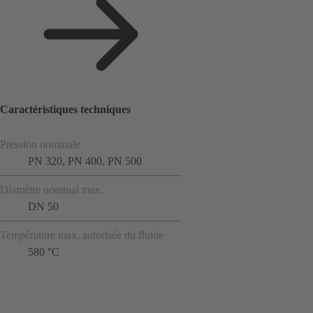
Caractéristiques techniques
Pression nominale
PN 320, PN 400, PN 500
Diamètre nominal max.
DN 50
Température max. autorisée du fluide
580 °C