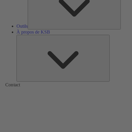
Outils
À propos de KSB
À
propos
de
KSB
Contact