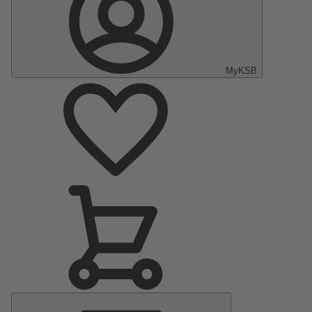
MyKSB
Menu
principal