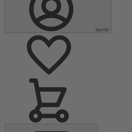
MyKSB
Menu
principal