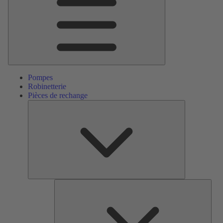
Pompes
Robinetterie
Pièces de rechange
Pièces
de
rechange
Serv