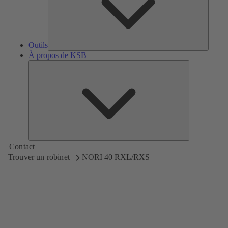
Outils
À propos de KSB
À
propos
de
KSB
Contact
Trouver un robinet
NORI 40 RXL/RXS