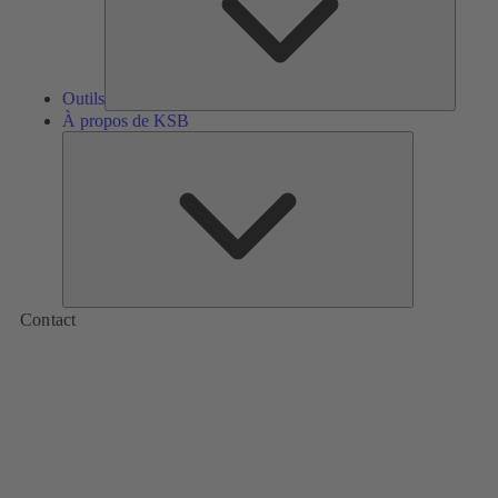
Outils
À propos de KSB
À
propos
de
KSB
Contact