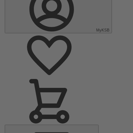
MyKSB
Menu
principal