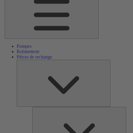
Pompes
Robinetterie
Pièces de rechange
Pièces
de
rechange
Serv