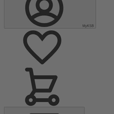
MyKSB
Menu
principal