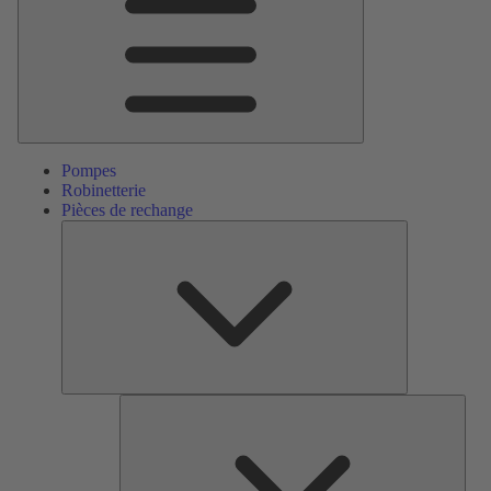
Pompes
Robinetterie
Pièces de rechange
Pièces
de
rechange
Serv