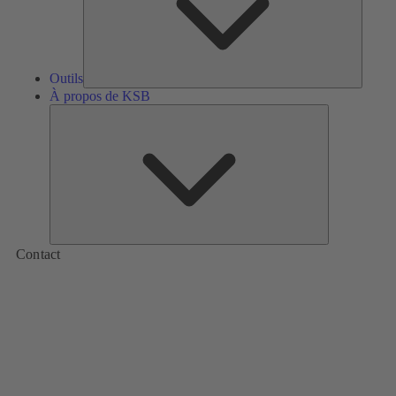
Outils
À propos de KSB
À
propos
de
KSB
Contact