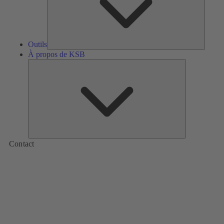
Outils
À propos de KSB
À
propos
de
KSB
Contact