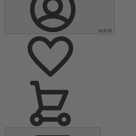
MyKSB
Menu
principal