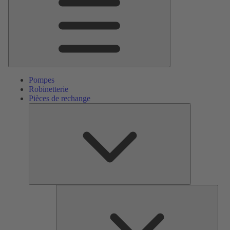
Pompes
Robinetterie
Pièces de rechange
Pièces
de
rechange
Serv