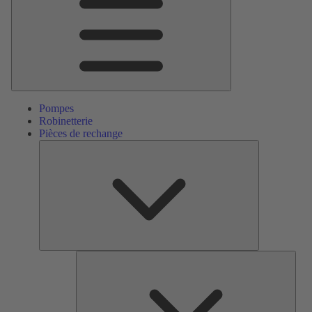
Pompes
Robinetterie
Pièces de rechange
Pièces
de
rechange
Serv