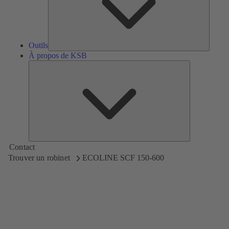
Outils
À propos de KSB
À
propos
de
KSB
Contact
Trouver un robinet
ECOLINE SCF 150-600