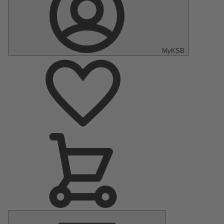
MyKSB
Menu
principal