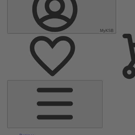
MyKSB
Menu
principal