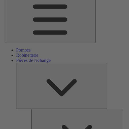
Menu
principal
Pompes
Robinetterie
Pièces de rechange
Pièces
de
rechange
Serv