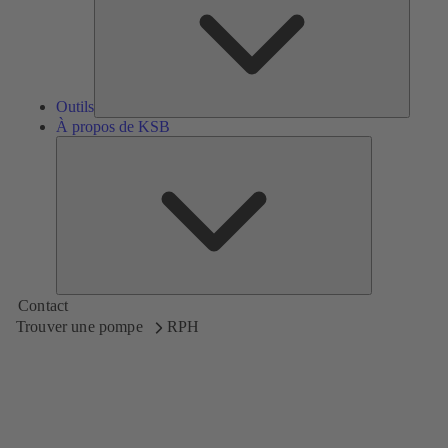
Outils
À propos de KSB
À
propos
de
KSB
Contact
Trouver une pompe
RPH