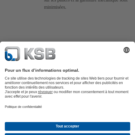
minimisées.
Catalogue produits
KSB SupremeServ : Pièces de rechange
Premium
service : service premium pour les pompes et les robinets
Panier
Outils
Eaux usées
Eau propre
Industrie
Bâtiment
Énergie