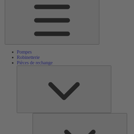
Menu
principal
Pompes
Robinetterie
Pièces de rechange
Pièces
de
rechange
Serv