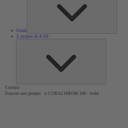
Outils
À propos de KSB
À
propos
de
KSB
Contact
Trouver une pompe
CORACHROM 100 - Solar