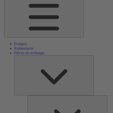
Menu
principal
Pompes
Robinetterie
Pièces de rechange
Pièces
de
rechange
Serv