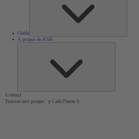
Outils
À propos de KSB
À
propos
de
KSB
Contact
Trouver une pompe
CalioTherm S