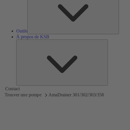
Outils
À propos de KSB
À
propos
de
KSB
Contact
Trouver une pompe
AmaDrainer 301/302/303/358