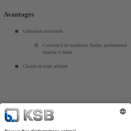
Avantages
Utilisation universelle
Convient à de nombreux fluides, parfaitement
étanche et fiable
Choisir en toute sérénité