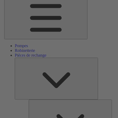
Menu
principal
Pompes
Robinetterie
Pièces de rechange
Pièces
de
rechange
Serv