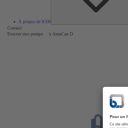
À propos de KSB
Contact
Trouver une pompe
AmaCan D