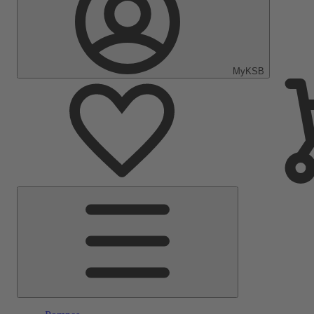
MyKSB
Menu
principal