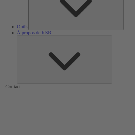
Outils
À propos de KSB
À
propos
de
KSB
Contact