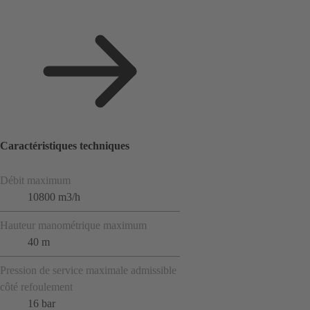
Caractéristiques techniques
Débit maximum
10800 m3/h
Hauteur manométrique maximum
40 m
Pression de service maximale admissible
côté refoulement
16 bar