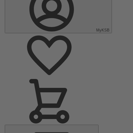
MyKSB
Menu
principal