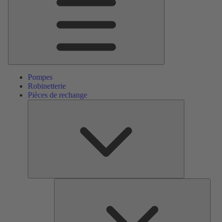
Pompes
Robinetterie
Pièces de rechange
Pièces
de
rechange
Serv