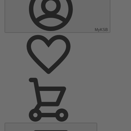
MyKSB
Menu
principal