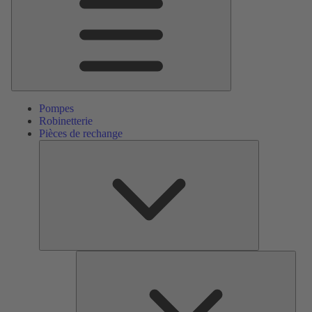
Pompes
Robinetterie
Pièces de rechange
Pièces
de
rechange
Serv