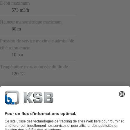
Débit maximum
573 m3/h
Hauteur manométrique maximum
60 m
Pression de service maximale admissible
côté refoulement
10 bar
Température max. autorisée du fluide
120 °C