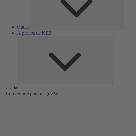
Outils
À propos de KSB
À
propos
de
KSB
Contact
Trouver une pompe
ZW