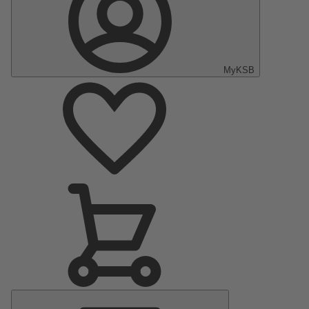
MyKSB
Menu
principal