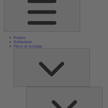
Pompes
Robinetterie
Pièces de rechange
Pièces
de
rechange
Serv