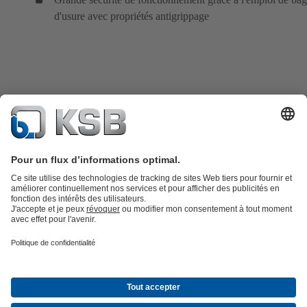
d'usure avec propriétés antigrippage
Catalogue produits
KSB SupremeServ : Pièces de rechange
Premium
service : service premium pour les pompes et les robinets
Panier
Outils
Eaux usées
Eau propre
Industrie
Bâtiment
Énergie