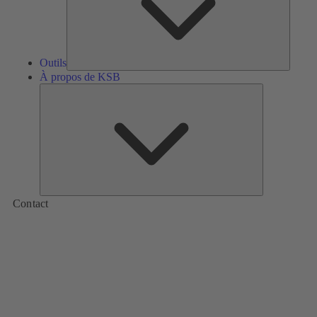
Outils
À propos de KSB
À
propos
de
KSB
Contact