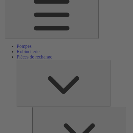
Pompes
Robinetterie
Pièces de rechange
Pièces
de
rechange
Serv