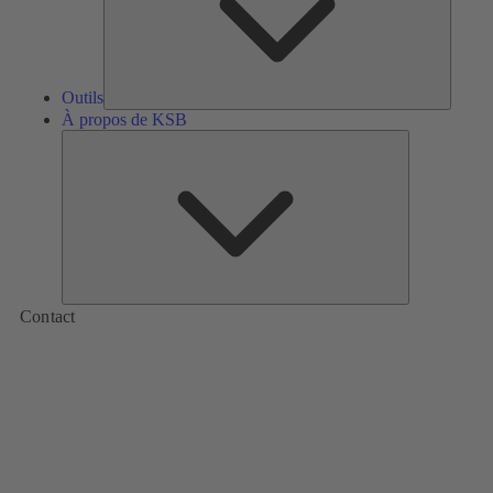
Outils
À propos de KSB
À
propos
de
KSB
Contact