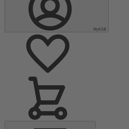
MyKSB
Menu
principal