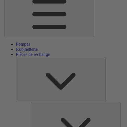
Pompes
Robinetterie
Pièces de rechange
Pièces
de
rechange
Serv