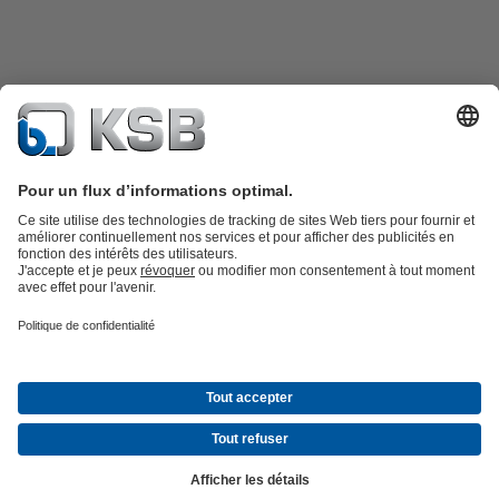
Catalogue produits
KSB SupremeServ : Pièces de rechange
Premium
service : service premium pour les pompes et les robinets
Panier
Outils
Eaux usées
Eau propre
Industrie
Bâtiment
Énergie
À propos de KSB
Évènements
Presse
Carrières
Médias sociaux
© KSB Algérie Eurl
Protection des données
Clause de non-responsabilité
Mentions