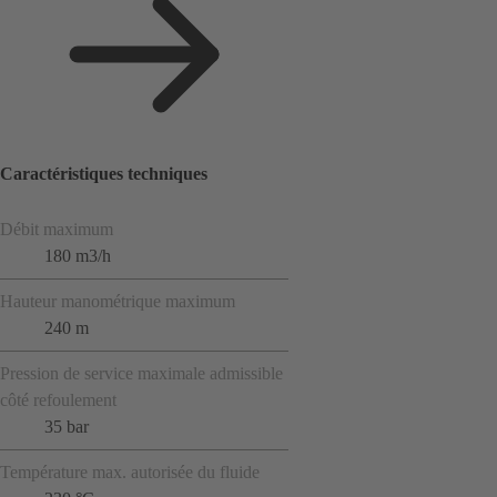
Caractéristiques techniques
Débit maximum
180 m3/h
Hauteur manométrique maximum
240 m
Pression de service maximale admissible
côté refoulement
35 bar
Température max. autorisée du fluide