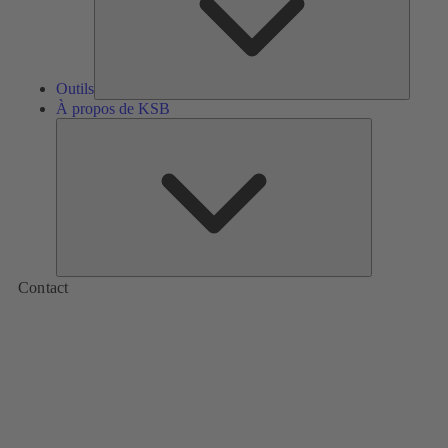
Outils
À propos de KSB
À
propos
de
KSB
Contact