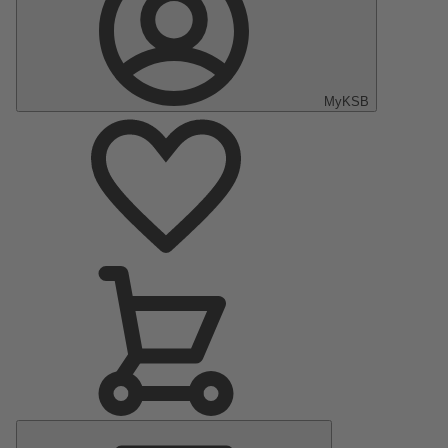
MyKSB
Menu
principal