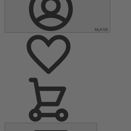
MyKSB
Menu
principal