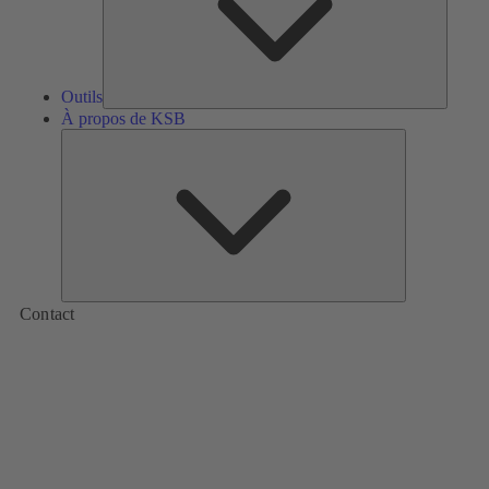
Outils
À propos de KSB
À
propos
de
KSB
Contact