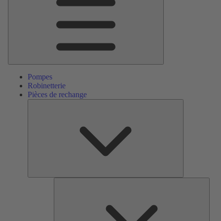
Pompes
Robinetterie
Pièces de rechange
Pièces
de
rechange
Serv