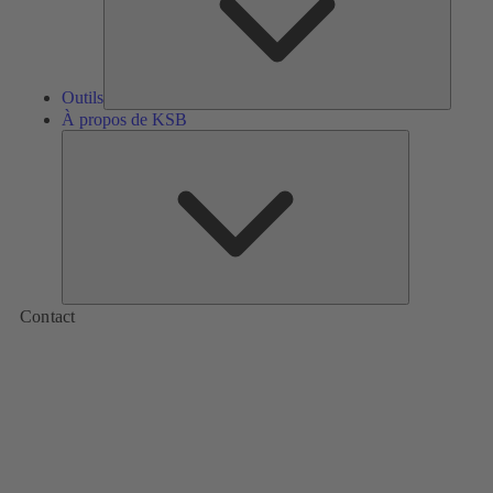
Outils
À propos de KSB
À
propos
de
KSB
Contact