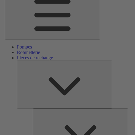
Pompes
Robinetterie
Pièces de rechange
Pièces
de
rechange
Serv