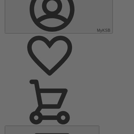
MyKSB
Menu
principal