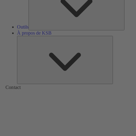
Outils
À propos de KSB
À
propos
de
KSB
Contact