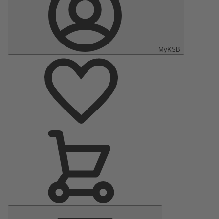
MyKSB
Menu
principal