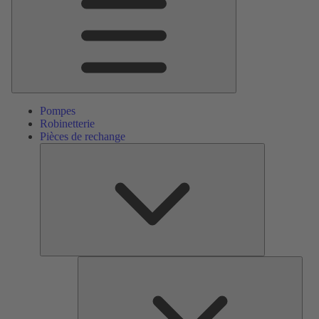
Pompes
Robinetterie
Pièces de rechange
Pièces
de
rechange
Serv