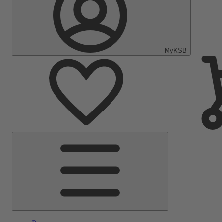
MyKSB
Menu
principal