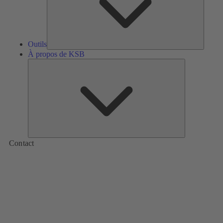
Outils
À propos de KSB
À
propos
de
KSB
Contact