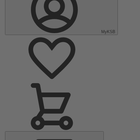
MyKSB
Menu
principal