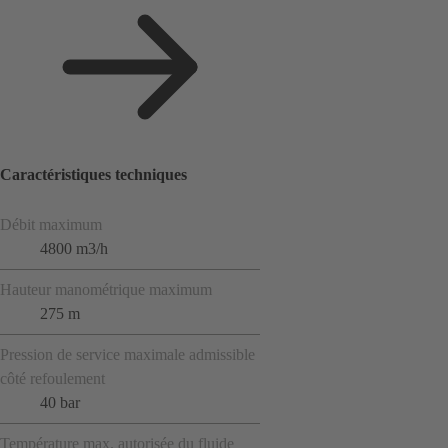
Caractéristiques techniques
Débit maximum
4800 m3/h
Hauteur manométrique maximum
275 m
Pression de service maximale admissible
côté refoulement
40 bar
Température max. autorisée du fluide