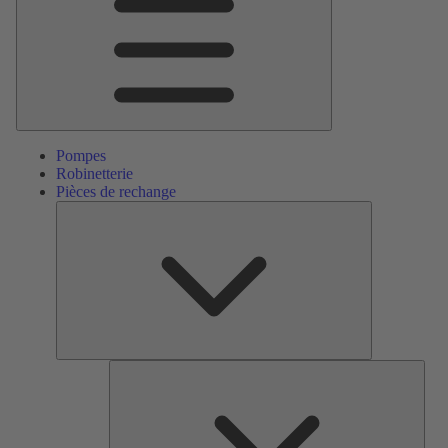
Pompes
Robinetterie
Pièces de rechange
Pièces
de
rechange
Serv