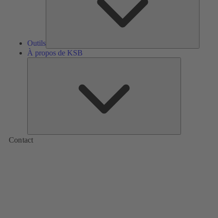
Outils
À propos de KSB
À
propos
de
KSB
Contact