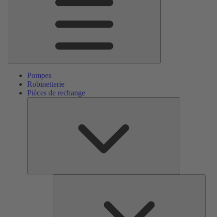
Pompes
Robinetterie
Pièces de rechange
Pièces
de
rechange
Serv