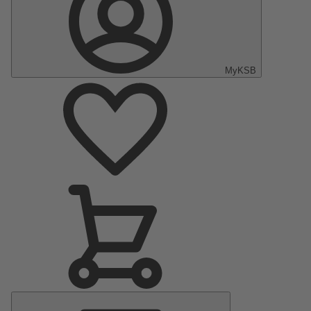
MyKSB
Menu
principal