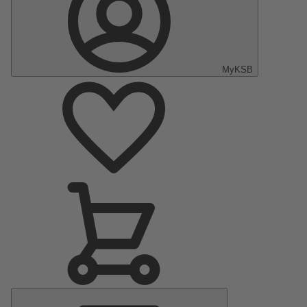
MyKSB
Menu
principal