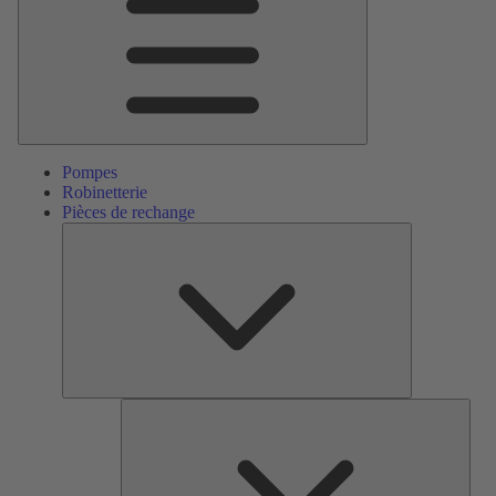
Pompes
Robinetterie
Pièces de rechange
Pièces
de
rechange
Serv