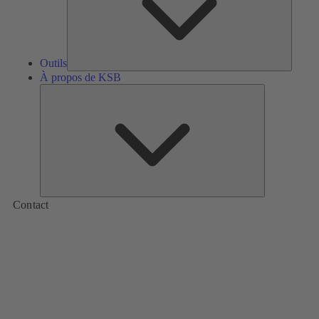
Outils
À propos de KSB
À
propos
de
KSB
Contact