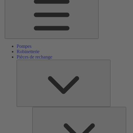
Pompes
Robinetterie
Pièces de rechange
Pièces
de
rechange
Serv