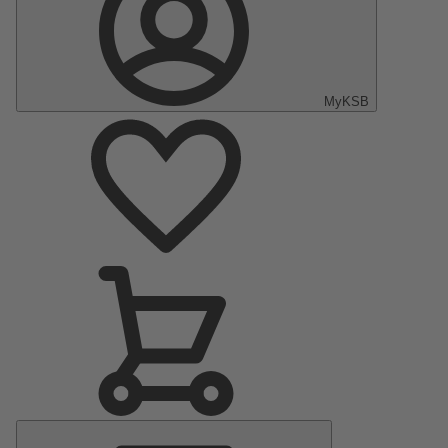
MyKSB
Menu
principal