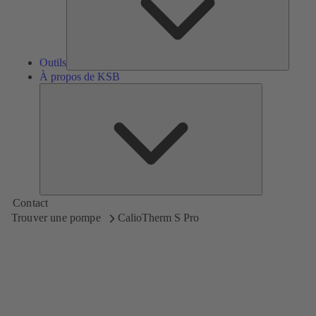
Outils
À propos de KSB
À
propos
de
KSB
Contact
Trouver une pompe
CalioTherm S Pro