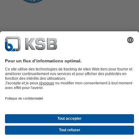
Catalogue produits
KSB SupremeServ : Pièces de rechange
Premium
service : service premium pour les pompes et les robinets
Panier
Outils
Eaux usées
Eau propre
Industrie
Bâtiment
Énergie
À propos de KSB
Évènements
Presse
Carrières
Médias sociaux
© KSB Algérie Eurl