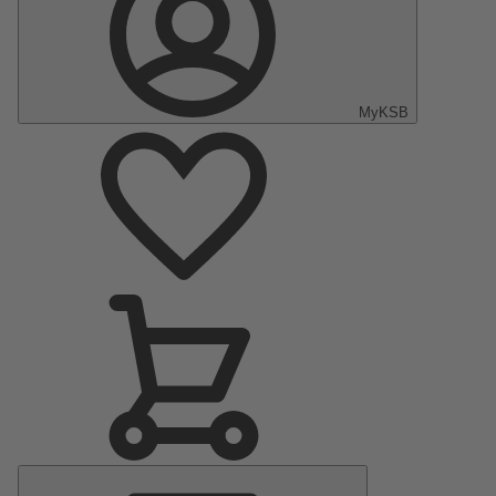
MyKSB
Menu
principal