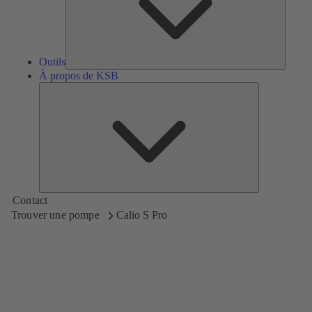
Outils
À propos de KSB
À
propos
de
KSB
Contact
Trouver une pompe
Calio S Pro