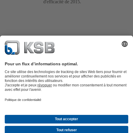
d'efficacité de 2015.
Catalogue produits
KSB SupremeServ : Pièces de rechange
Premium
service : service premium pour les pompes et les robinets
Panier
Outils
Eaux usées
Eau propre
Industrie
Bâtiment
Énergie
À propos de KSB
Évènements
Presse
Carrières
Médias sociaux