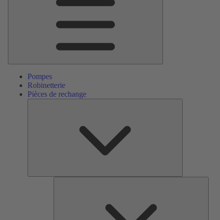
Pompes
Robinetterie
Pièces de rechange
Pièces
de
rechange
Serv