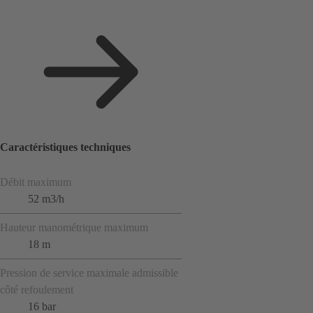
Caractéristiques techniques
Débit maximum
52 m3/h
Hauteur manométrique maximum
18 m
Pression de service maximale admissible
côté refoulement
16 bar