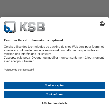
Catalogue produits
KSB SupremeServ : Pièces de rechange
Premium
service : service premium pour les pompes et les robinets
Panier
Outils
Eaux usées
Eau propre
Industrie
Bâtiment
Énergie
À propos de KSB
Évènements
Presse
Carrières
Médias sociaux
© KSB Algérie Eurl
Protection des données
Clause de non-responsabilité
Mentions