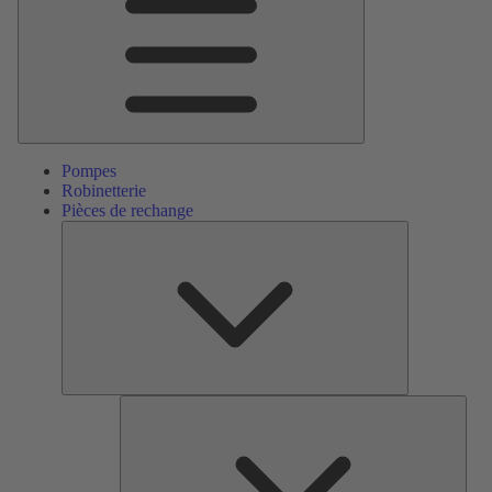
Pompes
Robinetterie
Pièces de rechange
Pièces
de
rechange
Serv