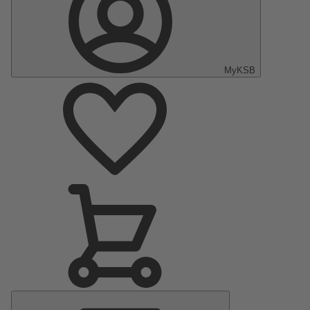
MyKSB
Menu
principal