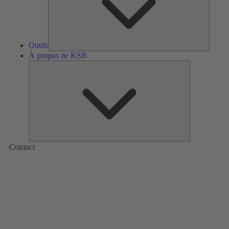
Outils
À propos de KSB
À
propos
de
KSB
Contact