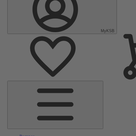
MyKSB
Menu
principal