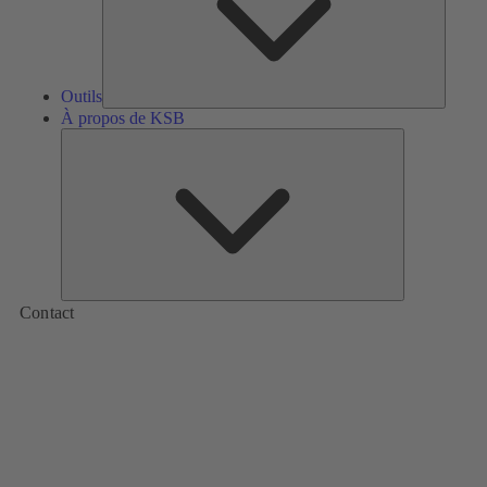
Outils
À propos de KSB
À
propos
de
KSB
Contact