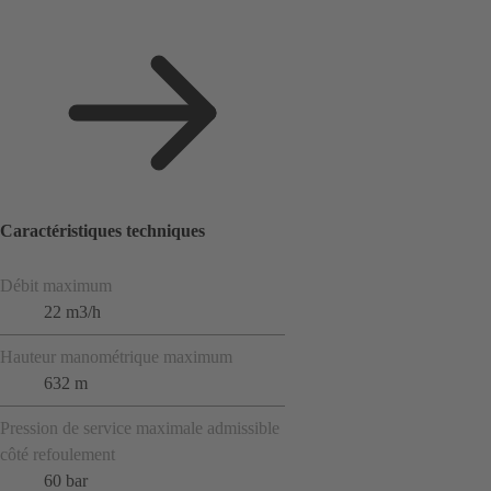
Caractéristiques techniques
Débit maximum
22 m3/h
Hauteur manométrique maximum
632 m
Pression de service maximale admissible
côté refoulement
60 bar