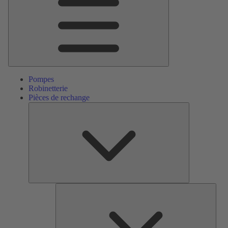
Pompes
Robinetterie
Pièces de rechange
Pièces
de
rechange
Serv