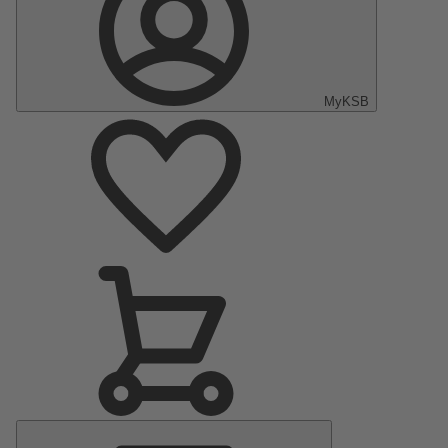
MyKSB
Menu
principal