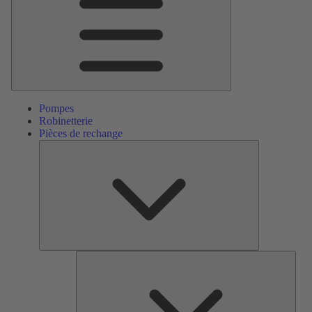
Pompes
Robinetterie
Pièces de rechange
Pièces
de
rechange
Serv