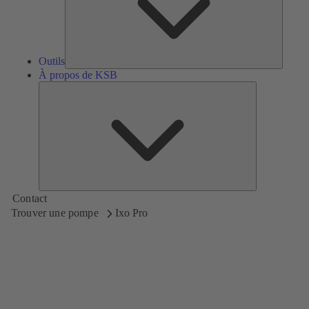
Outils
À propos de KSB
À
propos
de
KSB
Contact
Trouver une pompe
Ixo Pro