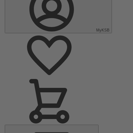
MyKSB
Menu
principal