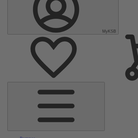
MyKSB
Menu
principal