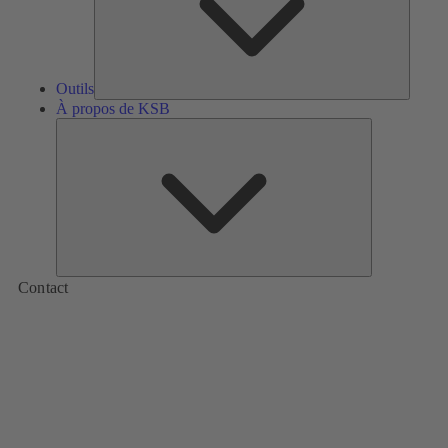
Outils
À propos de KSB
À
propos
de
KSB
Contact