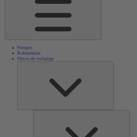
Pompes
Robinetterie
Pièces de rechange
Pièces
de
rechange
Serv