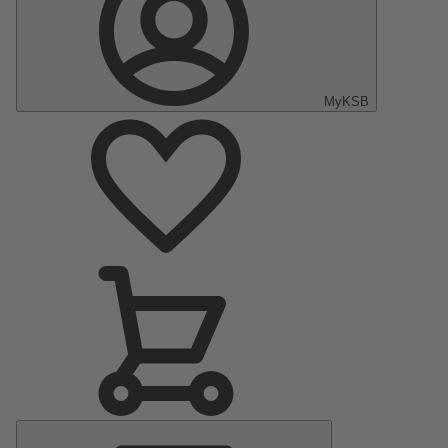
MyKSB
Menu
principal