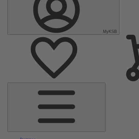
MyKSB
Menu
principal