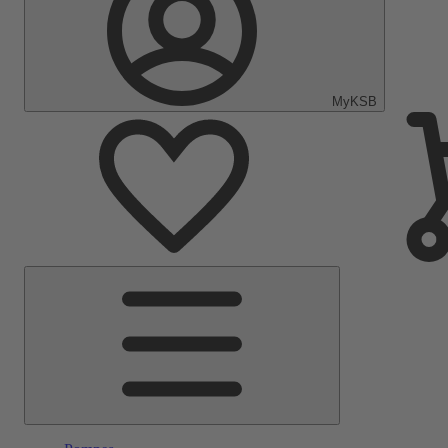
MyKSB
Menu
principal