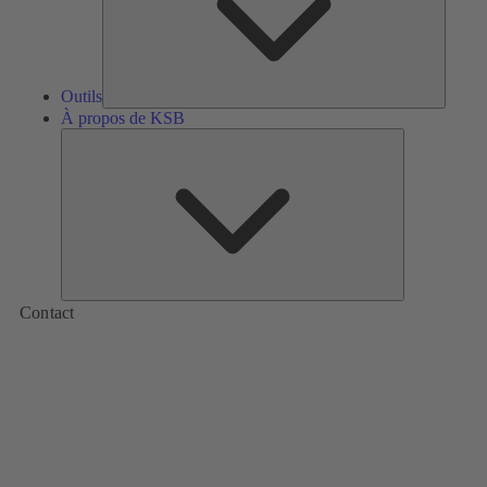
Outils
À propos de KSB
À
propos
de
KSB
Contact