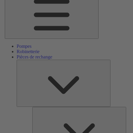
Pompes
Robinetterie
Pièces de rechange
Pièces
de
rechange
Serv