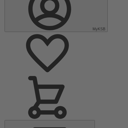
MyKSB
Menu
principal