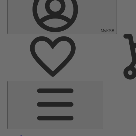
MyKSB
Menu
principal