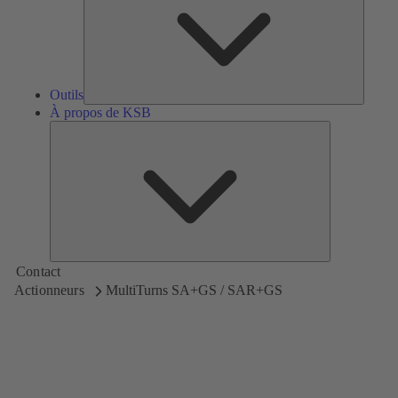
Outils
À propos de KSB
À
propos
de
KSB
Contact
Actionneurs
MultiTurns SA+GS / SAR+GS