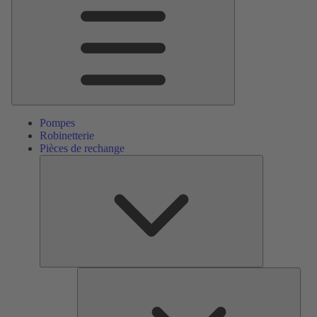
Menu
principal
Pompes
Robinetterie
Pièces de rechange
Pièces
de
rechange
Serv