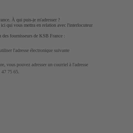
un
nouvel
onglet)
rance. À qui puis-je m'adresser ?
e
ici
qui vous mettra en relation avec l'interlocuteur
ion des fournisseurs de KSB France :
utiliser
l'adresse électronique suivante
ure, vous pouvez adresser un courriel à
l'adresse
1 47 75 65.