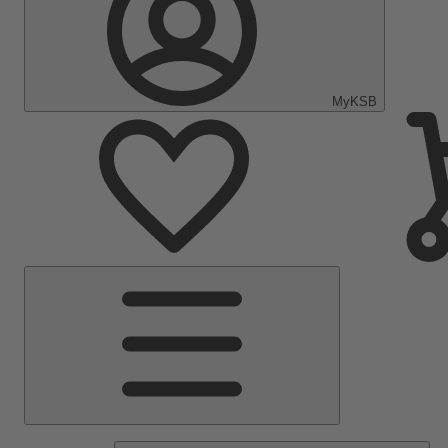
MyKSB
Menu
principal