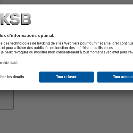
À
propos
de
KSB