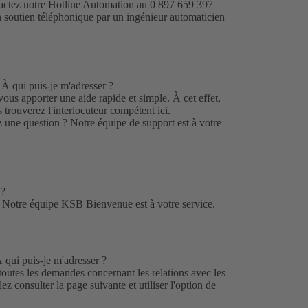
tactez notre Hotline Automation au 0 897 659 397
n soutien téléphonique par un ingénieur automaticien
 À qui puis-je m'adresser ?
ous apporter une aide rapide et simple. À cet effet,
us trouverez l'interlocuteur compétent
ici
.
z une question ? Notre
équipe de support
est à votre
 ?
? Notre
équipe KSB Bienvenue
est à votre service.
À qui puis-je m'adresser ?
outes les demandes concernant les relations avec les
lez consulter la
page
(s'ouvre
suivante et utiliser l'option de
dans