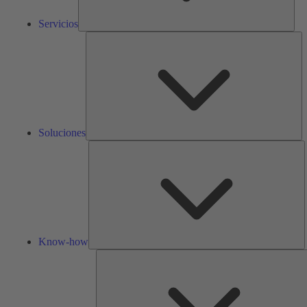
Servicios
So
Soluciones
K
h
Know-how