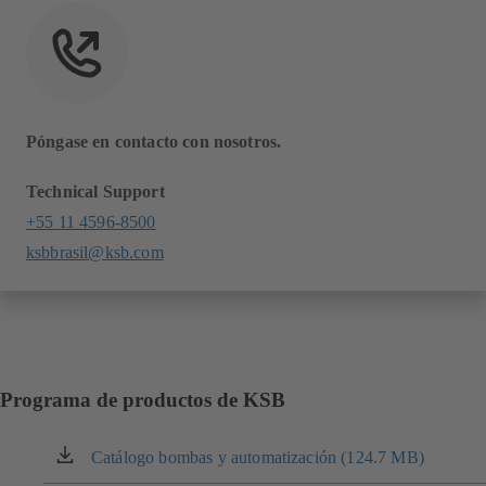
Póngase en contacto con nosotros.
Technical Support
+55 11 4596-8500
ksbbrasil@ksb.com
Programa de productos de KSB
Catálogo bombas y automatización (124.7 MB)
(se
abre