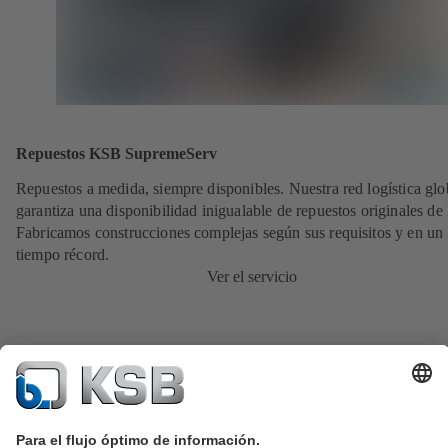
Repuestos KSB SupremeServ
Repuestos a medida, siempre disponibles. Nuestra red logística glo
garantiza una disponibilidad inigualable de repuestos originales d
Fabricamos construcciones complejas según sus requisitos y en un
tiempo récord.
Ver el servicio