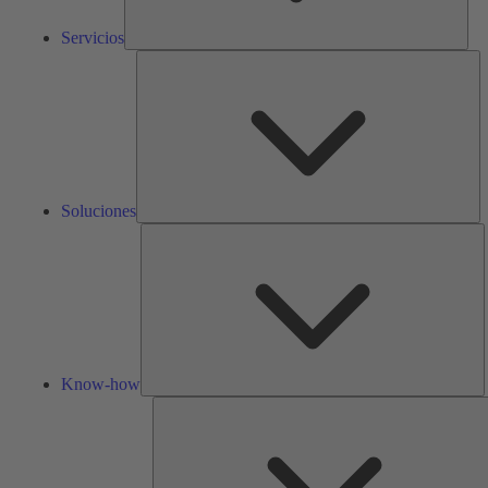
Servicios
So
Soluciones
K
h
Know-how