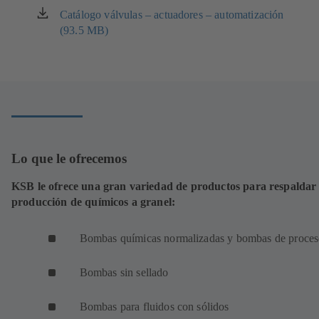
en
Catálogo válvulas – actuadores – automatización
(se
una
(93.5 MB)
abre
nueva
en
pestaña)
una
nueva
pestaña)
Lo que le ofrecemos
KSB le ofrece una gran variedad de productos para respaldar
producción de químicos a granel:
Bombas químicas normalizadas y bombas de proces
Bombas sin sellado
Bombas para fluidos con sólidos