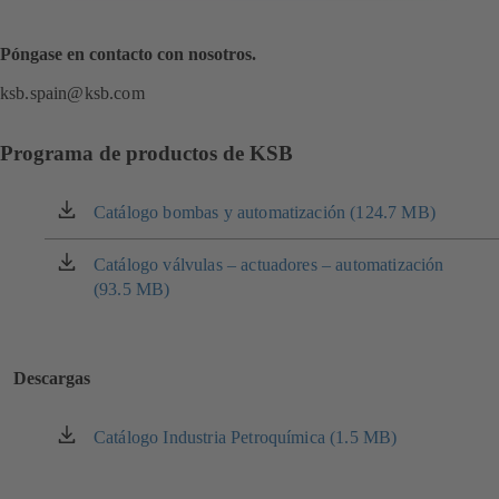
Póngase en contacto con nosotros.
ksb.spain@ksb.com
Programa de productos de KSB
Catálogo bombas y automatización (124.7 MB)
(se
abre
en
Catálogo válvulas – actuadores – automatización
(se
una
(93.5 MB)
abre
nueva
en
pestaña)
una
nueva
Descargas
pestaña)
Catálogo Industria Petroquímica (1.5 MB)
(se
abre
en